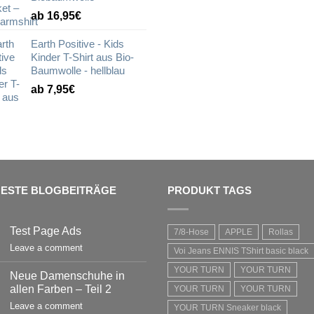
ab 16,95€
Earth Positive - Kids
Kinder T-Shirt aus Bio-
Baumwolle - hellblau
ab 7,95€
ESTE BLOGBEITRÄGE
PRODUKT TAGS
Test Page Ads
7/8-Hose
APPLE
Rollas
Leave a comment
Voi Jeans ENNIS TShirt basic black
YOUR TURN
YOUR TURN
Neue Damenschuhe in
allen Farben – Teil 2
YOUR TURN
YOUR TURN
Leave a comment
YOUR TURN Sneaker black