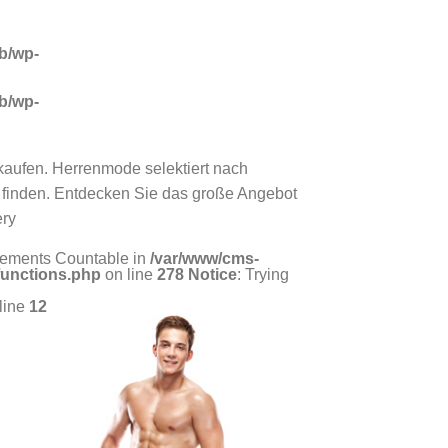
b/wp-
b/wp-
kaufen. Herrenmode selektiert nach
 finden. Entdecken Sie das große Angebot
ery
mplements Countable in
/var/www/cms-
functions.php
on line
278
Notice
: Trying
line
12