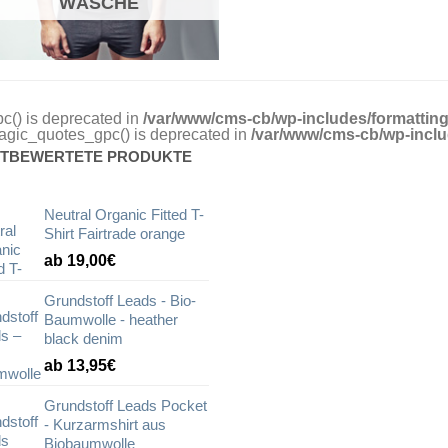
WÄSCHE
c() is deprecated in
/var/www/cms-cb/wp-includes/formattin
gic_quotes_gpc() is deprecated in
/var/www/cms-cb/wp-inclu
TBEWERTETE PRODUKTE
Neutral Organic Fitted T-
Shirt Fairtrade orange
ab 19,00€
Grundstoff Leads - Bio-
Baumwolle - heather
black denim
ab 13,95€
Grundstoff Leads Pocket
- Kurzarmshirt aus
Biobaumwolle