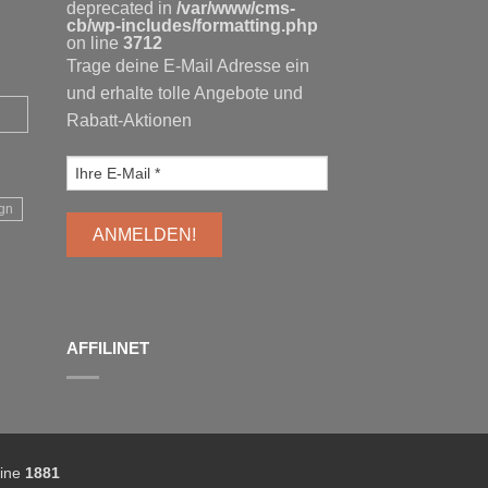
deprecated in
/var/www/cms-
cb/wp-includes/formatting.php
on line
3712
Trage deine E-Mail Adresse ein
und erhalte tolle Angebote und
Rabatt-Aktionen
gn
AFFILINET
line
1881