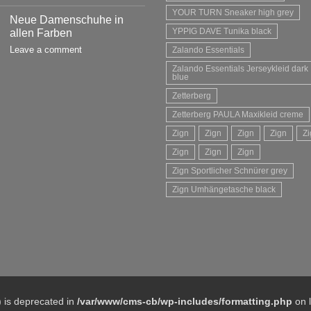
YOUR TURN Sneaker high grey
Neue Damenschuhe in
YPPIG DAVE Tunika black
allen Farben
Leave a comment
Zalando Essentials
Zalando Essentials Jerseykleid dark
blue
Zetterberg
Zetterberg PAULA Maxikleid creme
Zign
Zign
Zign
Zign
Zi
Zign
Zign
Zign
Zign Sportlicher Schnürer grey
Zign Umhängetasche black
 is deprecated in
/var/www/cms-cb/wp-includes/formatting.php
on 