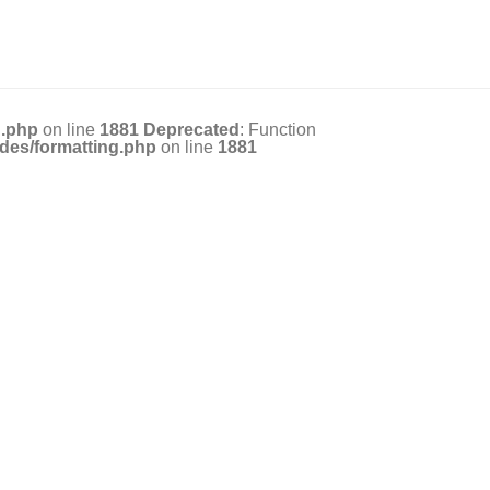
g.php
on line
1881
Deprecated
: Function
des/formatting.php
on line
1881