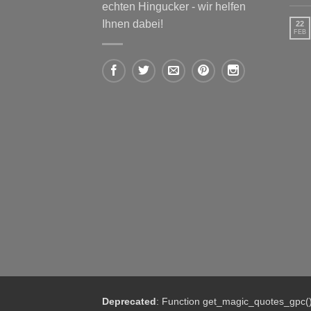
echten Hingucker - wir helfen
Ihnen dabei!
22
FEB
Deprecated
: Function get_magic_quotes_gpc()