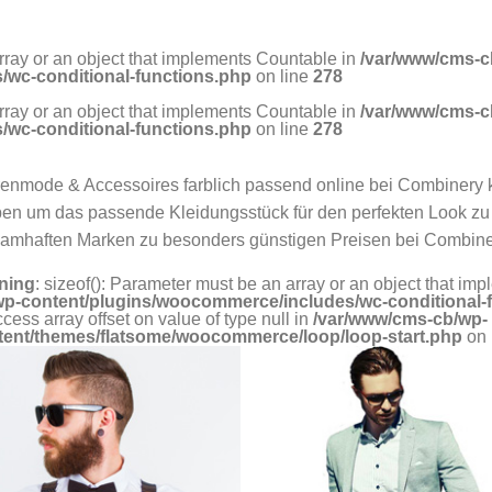
array or an object that implements Countable in
/var/www/cms-c
/wc-conditional-functions.php
on line
278
array or an object that implements Countable in
/var/www/cms-c
/wc-conditional-functions.php
on line
278
enmode & Accessoires farblich passend online bei Combinery 
en um das passende Kleidungsstück für den perfekten Look zu
amhaften Marken zu besonders günstigen Preisen bei Combin
ning
: sizeof(): Parameter must be an array or an object that i
wp-content/plugins/woocommerce/includes/wc-conditional-
ccess array offset on value of type null in
/var/www/cms-cb/wp-
tent/themes/flatsome/woocommerce/loop/loop-start.php
on 