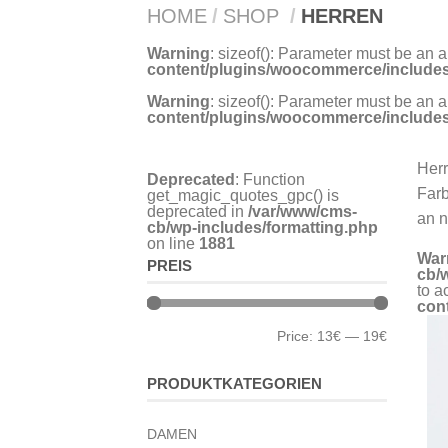
HOME
/
SHOP
/
HERREN
Warning
: sizeof(): Parameter must be an 
content/plugins/woocommerce/includes
Warning
: sizeof(): Parameter must be an 
content/plugins/woocommerce/includes
Herr
Deprecated
: Function
Farb
get_magic_quotes_gpc() is
deprecated in
/var/www/cms-
an n
cb/wp-includes/formatting.php
on line
1881
War
PREIS
cb/
to a
con
Price:
13€
—
19€
PRODUKTKATEGORIEN
DAMEN