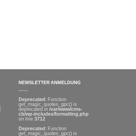
NEWSLETTER ANMELDUNG
Deprecated
: Function
get_magic_quotes_gpc() is
deprecated in
/var/www/cms-
cb/wp-includes/formatting.php
on line
3712
Deprecated
: Function
get_magic_quotes_gpc() is