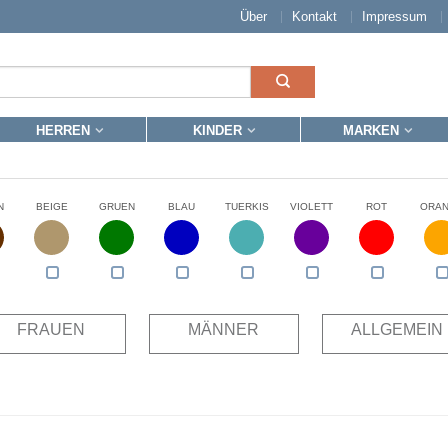
Über
Kontakt
Impressum
HERREN
KINDER
MARKEN
N
BEIGE
GRUEN
BLAU
TUERKIS
VIOLETT
ROT
ORA
FRAUEN
MÄNNER
ALLGEMEIN