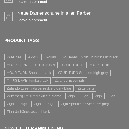
Leave a comment
Neue Damenschuhe in allen Farben
22
FEB
Leave a comment
PRODUKT TAGS
7/8-Hose
APPLE
Rollas
Voi Jeans ENNIS TShirt basic black
YOUR TURN
YOUR TURN
YOUR TURN
YOUR TURN
YOUR TURN Sneaker black
YOUR TURN Sneaker high grey
YPPIG DAVE Tunika black
Zalando Essentials
Zalando Essentials Jerseykleid dark blue
Zetterberg
Zetterberg PAULA Maxikleid creme
Zign
Zign
Zign
Zign
Zign
Zign
Zign
Zign
Zign Sportlicher Schnürer grey
Zign Umhängetasche black
NEWSLETTER ANMELDUNG