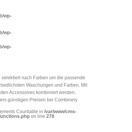
b/wp-
b/wp-
b/wp-
 selektiert nach Farben um die passende
schiedlichsten Waschungen und Farben. Mit
den Accessoires kombiniert werden.
ers günstigen Preisen bei Combinery
mplements Countable in
/var/www/cms-
functions.php
on line
278