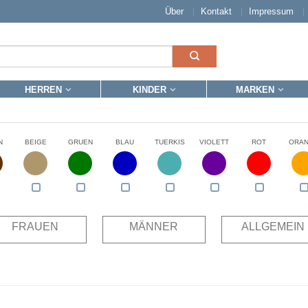
Über
Kontakt
Impressum
HERREN
KINDER
MARKEN
N
BEIGE
GRUEN
BLAU
TUERKIS
VIOLETT
ROT
ORA
FRAUEN
MÄNNER
ALLGEMEIN