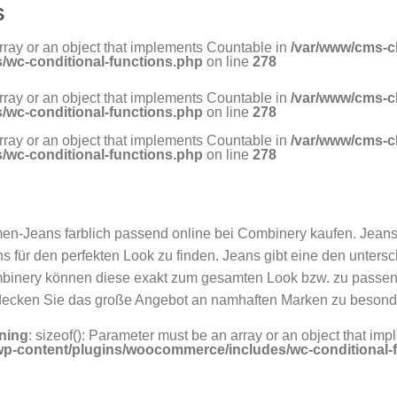
S
array or an object that implements Countable in
/var/www/cms-c
/wc-conditional-functions.php
on line
278
array or an object that implements Countable in
/var/www/cms-c
/wc-conditional-functions.php
on line
278
array or an object that implements Countable in
/var/www/cms-c
/wc-conditional-functions.php
on line
278
n-Jeans farblich passend online bei Combinery kaufen. Jeans
s für den perfekten Look zu finden. Jeans gibt eine den unter
inery können diese exakt zum gesamten Look bzw. zu passen
ecken Sie das große Angebot an namhaften Marken zu besond
ning
: sizeof(): Parameter must be an array or an object that i
wp-content/plugins/woocommerce/includes/wc-conditional-