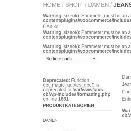
HOME
/
SHOP
/
DAMEN
/
JEAN
Warning
: sizeof(): Parameter must be an 
content/plugins/woocommerce/includes
0 Artikel
Warning
: sizeof(): Parameter must be an 
content/plugins/woocommerce/includes
Warning
: sizeof(): Parameter must be an 
content/plugins/woocommerce/includes
Dame
Deprecated
: Function
Jean
get_magic_quotes_gpc() is
deprecated in
/var/www/cms-
Comb
cb/wp-includes/formatting.php
on line
1881
Entd
PRODUKTKATEGORIEN
War
cb/
DAMEN