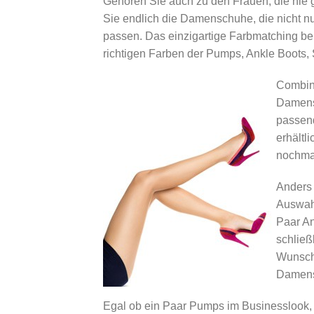
Gehören Sie auch zu den Frauen, die nie
Sie endlich die Damenschuhe, die nicht nu
passen. Das einzigartige Farbmatching b
richtigen Farben der Pumps, Ankle Boots, S
Combine
Damensc
passen
erhältl
nochmal
Anders 
Auswahl
Paar An
schließ
Wunschf
Damensc
Egal ob ein Paar Pumps im Businesslook, 