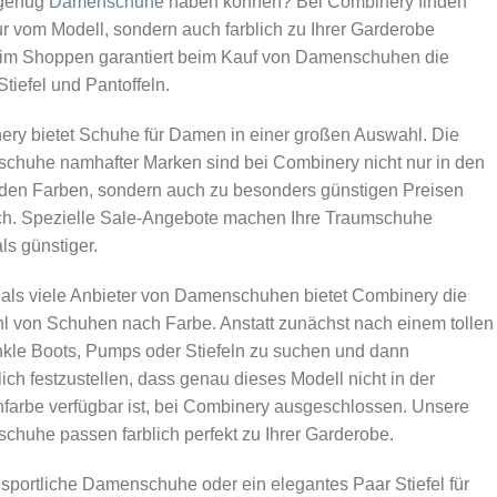
 genug
Damenschuhe
haben können? Bei Combinery finden
r vom Modell, sondern auch farblich zu Ihrer Garderobe
eim Shoppen garantiert beim Kauf von Damenschuhen die
tiefel und Pantoffeln.
ry bietet Schuhe für Damen in einer großen Auswahl. Die
huhe namhafter Marken sind bei Combinery nicht nur in den
den Farben, sondern auch zu besonders günstigen Preisen
ich. Spezielle Sale-Angebote machen Ihre Traumschuhe
s günstiger.
als viele Anbieter von Damenschuhen bietet Combinery die
 von Schuhen nach Farbe. Anstatt zunächst nach einem tollen
kle Boots, Pumps oder Stiefeln zu suchen und dann
lich festzustellen, dass genau dieses Modell nicht in der
arbe verfügbar ist, bei Combinery ausgeschlossen. Unsere
huhe passen farblich perfekt zu Ihrer Garderobe.
sportliche Damenschuhe oder ein elegantes Paar Stiefel für