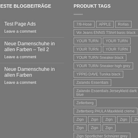
ESTE BLOGBEITRÄGE
PRODUKT TAGS
Test Page Ads
7/8-Hose
APPLE
Rollas
Leave a comment
Voi Jeans ENNIS TShirt basic black
YOUR TURN
YOUR TURN
Neue Damenschuhe in
allen Farben – Teil 2
YOUR TURN
YOUR TURN
Leave a comment
YOUR TURN Sneaker black
YOUR TURN Sneaker high grey
Neue Damenschuhe in
YPPIG DAVE Tunika black
allen Farben
Leave a comment
Zalando Essentials
Zalando Essentials Jerseykleid dark
blue
Zetterberg
Zetterberg PAULA Maxikleid creme
Zign
Zign
Zign
Zign
Zi
Zign
Zign
Zign
Zign Sportlicher Schnürer grey